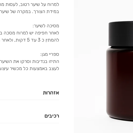
למרוח על שיער רטוב, לעסות מה
במידת הצורך. במקרה של שיער ש
מסיכה לשיער:
לאחר חפיפה יש למרוח מסכה בכ
להמתין כ 3 עד 5 דקות, ולאחר מכן לשטוף.
ספריי מגן:
התיזו בנדיבות וסרקו את השיער
לעצב באמצעות כל מכשיר עיצוב
אזהרות
אין להשתמש במוצר אם ידועה 
רכיבים
הוא נועד ובהתאם להוראות השימו
לשטוף היטב במים. להרחיק מילדי
שמפו: