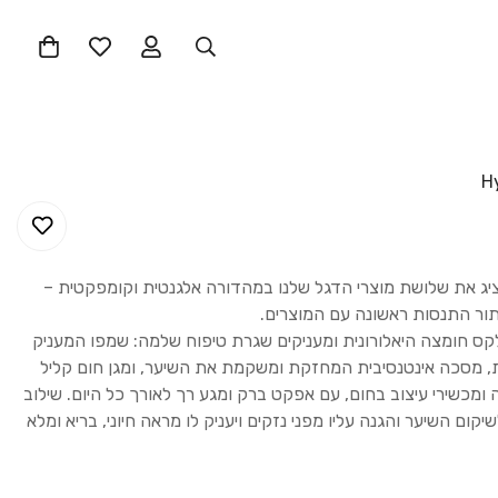
ז המוקטן של Criniere מציג את שלושת מוצרי הדגל שלנו במהדורה אלגנטית וקומפקטית –
בתור התנסות ראשונה עם המוצרים.
מועשרים ב-2% קומפלקס חומצה היאלורונית ומעניקים שגרת טיפוח שלמה: שמפו המעניק
עית, מסכה אינטנסיבית המחזקת ומשקמת את השיער, ומגן חום קליל
ומכשירי עיצוב בחום, עם אפקט ברק ומגע רך לאורך כל היום. שילוב
קום השיער והגנה עליו מפני נזקים ויעניק לו מראה חיוני, בריא ומלא